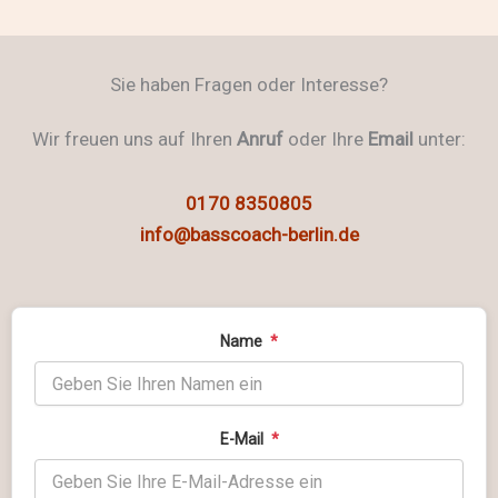
Sie haben Fragen oder Interesse?
Wir freuen uns auf Ihren
Anruf
oder Ihre
Email
unter:
0170 8350805
info@basscoach-berlin.de
Name
*
E-Mail
*